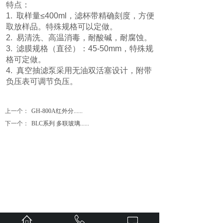
特点：
1. 取样量≤400ml，滤杯带精确刻度，方便
取放样品。特殊规格可以定做。
2. 易清洗、高温消毒，耐酸碱，耐腐蚀。
3. 滤膜规格（直径）：45-50mm，特殊规
格可定做。
4. 真空抽滤泵采用无油双活塞设计，附带
负压表可调节负压。
上一个：
GH-800A红外分......
下一个：
BLC系列 多联玻璃......