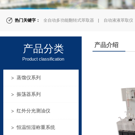
热门关键字：
分液漏斗垂直振荡器
|
实验室土壤研磨机
热门关键字：
全自动多功能翻转式萃取器
|
自动液液萃取仪
|
产品介绍
产品分类
Product classification
蒸馏仪系列
振荡器系列
红外分光测油仪
恒温恒湿称重系统