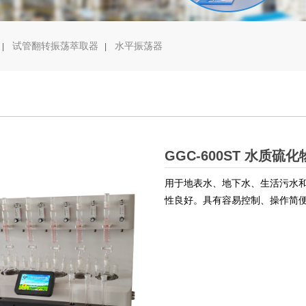
翻转振荡萃取器
水平振荡器
试管翻转振荡萃取器
水平振荡器
|
|
|
GGC-600ST 水质硫
用于地表水、地下水、生活污水
性良好。具有容易控制、操作简