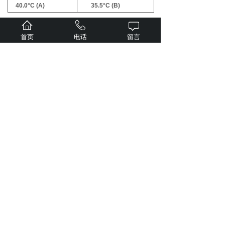
40.0°C (A)
35.5°C (B)
取出高温点：（宜取量程的80%~90%）
首页
电话
留言
仪表设定温度
玻璃温度计示值
280.0°C (C)
255.5°C (D)
由于本仪器玻璃温度计示值升温速率低于仪表的升温速
率，当仪表示值已稳定时，须等玻璃温度计示值5分钟
内不再波动，或波动很小时，方可记录此数值，否则会
造成误差。根据以下公式，计算XL值：
2、截距修正（SC）
代入斜率值后，先不修正SC值，等控温稳定后过一段
时间再去观察玻璃温度计的值，待玻璃温度计数值稳定
后，再修正SC值。以本例为例，仪表修正XL后，继续
对280°C进行控温，稳定后，玻璃温度计=276.5，将
SC代入-3.5。
GC功能说明：
1、GC功能会延长加热的时间，如对升温速率要求较
高，可以单独使用仪表的OUTˉ参数，设定其为平衡功
率的1.5~2倍来对过冲进行抑制。