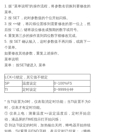
1. 据 “菜单说明”的操作流程，将参数名切换到要修改的
菜单。
2. 按 SET ，此时参数值的个位开始闪烁。
3. 按 <<键 ，将闪烁位置移到需要修改的那一位上，然
后按 ▽或△ 键将该位修改成预期的数字或符号。
4. 重复第三步的操作直到四位数字都修改完成。
5. 按 SET 确认输入，这时参数值不再闪烁，或跳下一
个菜单。
如要修改其他参数，重复上述操作。
菜单说明
菜单： 按SET键进入 菜单
LCK=1锁定，其它值不锁定
SP
温度设定
0~100%FS
TI
定时设定
0~9999分钟
* 当TI设置为0时，仪表取消定时功能；当TI设置不为0
时，仪表才有定时功能。
① 仪表上电：测量温度>=设定温度后，定时开始启
动，液晶屏的TIME指示灯开始闪烁；
② 到达TI设定的时间，加热输出关闭，蜂鸣器开始持续
短鸣，SV窗显示END字样，表示定时已结束；（蜂鸣