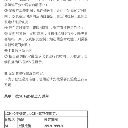
器短鸣三分钟后会自动停止）
③ 仪表在工作期间，允许修改TI，并运行到新的定时时
间； 仪表在定时期间启动自整定，则定时挂起，直到自
整定结束后恢复
④ 若在定时期间，想取消定时，则可直接设定TI=0；
⑤ 定时的复位：定时结束，可按住△键约3秒，蜂鸣器
会短鸣二声，仪表恢复控制；如还需定时功能，则需要
重新设定TI参数；
⑥ TI参数不做记忆
⑦ 按△键切换SV窗显示仪表运行的时间，30秒后，自
动恢复为PV值/SV值显示。
III 设定超温报警及自整定。
（为了使恒温更准确，使用前请先按需要的温度进行自
整定）。
菜单： 按SET键5秒进入
菜单
LCK=0不锁定，LCK=其它值锁定。
参数名
功能
设定范围
AL
上限报警
-99.9~999.9