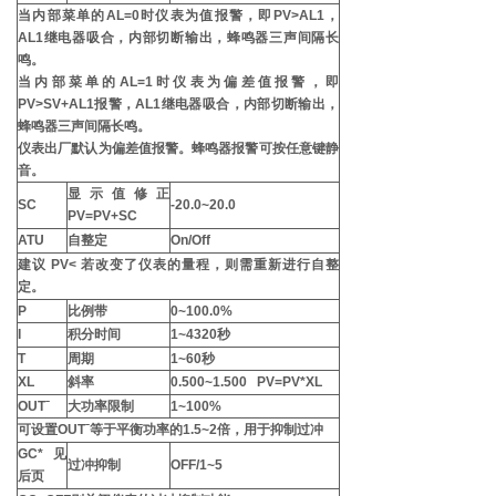
当内部菜单的AL=0时仪表为值报警，即PV>AL1，
AL1继电器吸合，内部切断输出，蜂鸣器三声间隔长
鸣。
当内部菜单的AL=1时仪表为偏差值报警，即
PV>SV+AL1报警，AL1继电器吸合，内部切断输出，
蜂鸣器三声间隔长鸣。
仪表出厂默认为偏差值报警。蜂鸣器报警可按任意键静
音。
显示值修正
SC
-20.0~20.0
PV=PV+SC
ATU
自整定
On/Off
建议 PV< 若改变了仪表的量程，则需重新进行自整
定。
P
比例带
0~100.0%
I
积分时间
1~4320秒
T
周期
1~60秒
XL
斜率
0.500~1.500 PV=PV*XL
OUTˉ
大功率限制
1~100%
可设置OUTˉ等于平衡功率的1.5~2倍，用于抑制过冲
GC*见
过冲抑制
OFF/1~5
后页