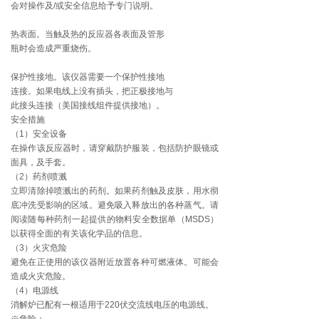
会对操作及/或安全信息给予专门说明。
热表面。当触及热的反应器各表面及管形
瓶时会造成严重烧伤。
保护性接地。该仪器需要一个保护性接地
连接。如果电线上没有插头，把正极接地与
此接头连接（美国接线组件提供接地）。
安全措施
（1）安全设备
在操作该反应器时，请穿戴防护服装，包括防护眼镜或
面具，及手套。
（2）药剂喷溅
立即清除掉喷溅出的药剂。如果药剂触及皮肤，用水彻
底冲洗受影响的区域。避免吸入释放出的各种蒸气。请
阅读随每种药剂一起提供的物料安全数据单（MSDS）
以获得全面的有关该化学品的信息。
（3）火灾危险
避免在正使用的该仪器附近放置各种可燃液体。可能会
造成火灾危险。
（4）电源线
消解炉已配有一根适用于220伏交流线电压的电源线。