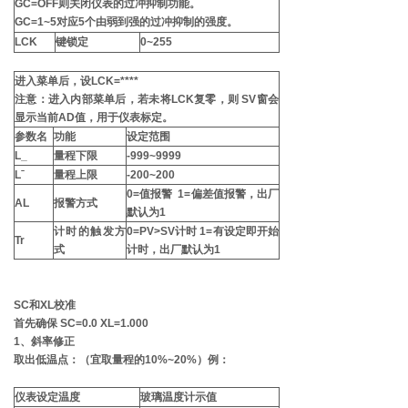
GC=OFF则关闭仪表的过冲抑制功能。
GC=1~5对应5个由弱到强的过冲抑制的强度。
LCK
键锁定
0~255
进入
菜单后，设LCK=****
注意：进入内部菜单后，若未将LCK复零，则 SV窗会
显示当前AD值，用于仪表标定。
参数名
功能
设定范围
L_
量程下限
-999~9999
Lˉ
量程上限
-200~200
0=值报警 1=偏差值报警，出厂
AL
报警方式
默认为1
计时的触发方
0=PV>SV计时 1=有设定即开始
Tr
式
计时，出厂默认为1
SC和XL校准
首先确保 SC=0.0 XL=1.000
1、斜率修正
取出低温点：（宜取量程的10%~20%）例：
仪表设定温度
玻璃温度计示值