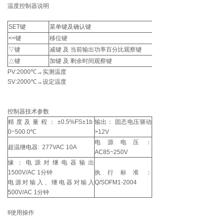
温度控制器说明
SET键
菜单键及确认键
<<键
移位键
▽键
减键 及 当前输出功率百分比观察键
△键
加键 及 剩余时间观察键
PV:2000℃→实测温度
SV:2000℃→设定温度
控制器技术参数
精度及量程：±0.5%FS±1b
输出： 固态电压驱动
0~500.0℃
>12V
电源电压：
超温继电器: 277VAC 10A
AC85~250V
缘：电源对继电器输出
1500V/AC 1分钟
执行标准：
电源对输入、继电器对输入
Q/SOFM1-2004
500V/AC 1分钟
II使用操作