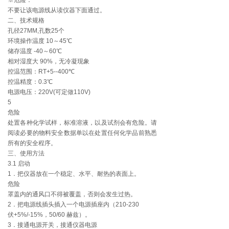
※危险：
不要让该电源线从读仪器下面通过。
二、技术规格
孔径27MM,孔数25个
环境操作温度 10～45℃
储存温度 -40～60℃
相对湿度大 90%，无冷凝现象
控温范围：RT+5--400℃
控温精度：0.3℃
电源电压：220V(可定做110V)
5
危险
处置各种化学试样，标准溶液，以及试剂会有危险。请
阅读必要的物料安全数据单以在处置任何化学品前熟悉
所有的安全程序。
三、使用方法
3.1 启动
1．把仪器放在一个稳定、水平、耐热的表面上。
危险
罩盖内的通风口不得被覆盖，否则会发生过热。
2．把电源线插头插入一个电源插座内（210-230
伏+5%/-15%，50/60 赫兹）。
3．接通电源开关，接通仪器电源